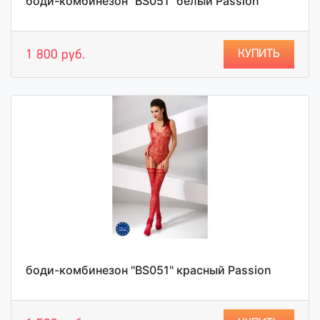
боди-комбинезон "BS051" белый Passion
КУПИТЬ
1 800 руб.
боди-комбинезон "BS051" красный Passion