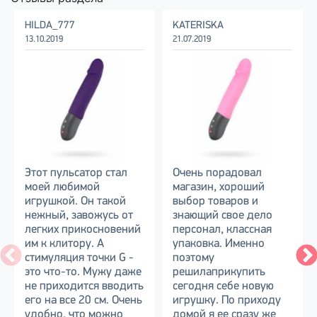
HILDA_777
KATERISKA
13.10.2019
21.07.2019
Этот пульсатор стал
Очень порадовал
моей любимой
магазин, хороший
игрушкой. Он такой
выбор товаров и
нежный, завожусь от
знающий свое дело
легких прикосновений
персонал, классная
им к клитору. А
упаковка. Именно
стимуляция точки G -
поэтому
это что-то. Мужу даже
решилаприкупить
не приходится вводить
сегодня себе новую
его на все 20 см. Очень
игрушку. По приходу
удобно, что можно
домой я ее сразу же