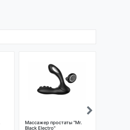
.
Массажер простаты "Mr.
Массажер
Black Electro"
электрос