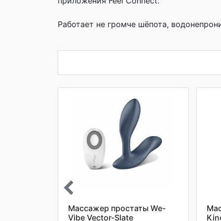
приложения Feel Connect.
Работает не громче шёпота, водонепрон
ты с
Массажер простаты We-
Мас
цией
Vibe Vector-Slate
Kin