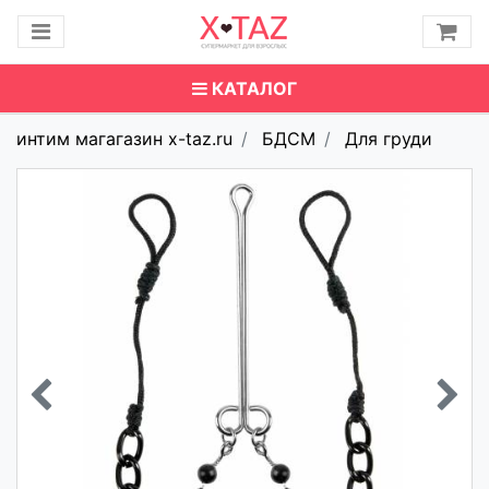
КАТАЛОГ
интим магагазин x-taz.ru
БДСМ
Для груди