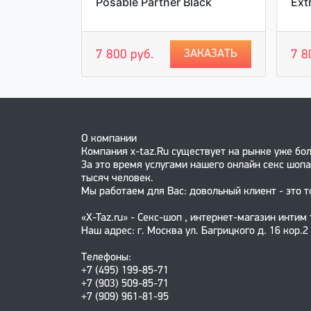
Posable Partner Black
Ext
АКАЗАТЬ
ЗАКАЗАТЬ
7 800 руб.
7 8
О компании
Компания x-taz.Ru существует на рынке уже бол
За это время услугами нашего онлайн секс шопа
тысяч человек.
Мы работаем для Вас: довольный клиент - это т
«X-Taz.ru» - Секс-шоп , интернет-магазин интим
Наш адрес: г. Москва ул. Багрицкого д. 16 кор.2
Телефоны:
+7 (495) 199-85-71
+7 (903) 509-85-71
+7 (909) 961-81-95