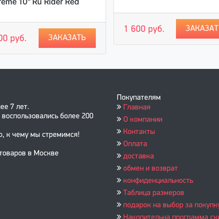
reme 10" Ru Rider Red
ЗАКАЗАТ
1 600 руб.
ЗАКАЗАТЬ
00 руб.
Покупателям
ее 7 лет.
Главная
 воспользовались более 200
О компании
Контакты
о, к чему мы стремимся!
Оплата
 товаров в Москве
доставка
обмен и возврат
конфиденциальность
Таблица размеров
подарок на выбор за покупк
Накопительна программа ск