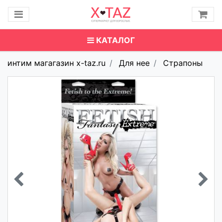
КАТАЛОГ
интим магагазин x-taz.ru
Для нее
Страпоны