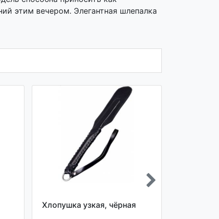
аний этим вечером. Элегантная шлепалка
Хлопушка узкая, чёрная
Хлопушка 
лакирован