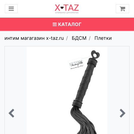
КАТАЛОГ
интим магагазин x-taz.ru
БДСМ
Плетки