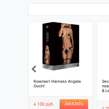
рованный
Комлект Harness Angela
Экс
ер
Ouch!
пов
& L
ЗАКАЗАТЬ
4 100 руб.
АКАЗАТЬ