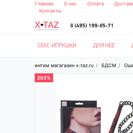
Главная
О нас
Оплата
Достав
Контакты
8 (495) 199-85-71
СЕКС-ИГРУШКИ
ДЛЯ НЕЕ
интим магагазин x-taz.ru
БДСМ
Ош
203%