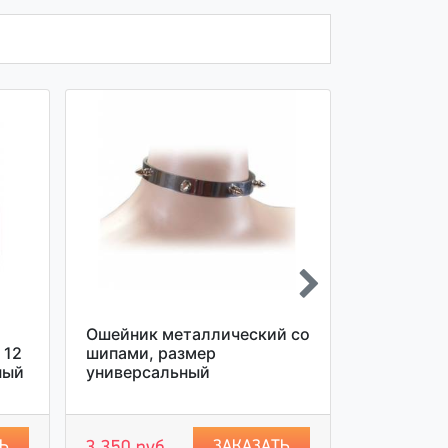
Ошейник металлический со
Ошейник 
 12
шипами, размер
штырькам
ный
универсальный
универса
Ь
ЗАКАЗАТЬ