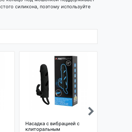
истого силикона, поэтому используйте
Насадка с вибрацией с
Насадка с
клиторальным
закрытой