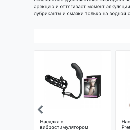
эрекцию и оттягивает момент эякуляции.
лубриканты и смазки только на водной о
ией, с
Насадка с
Нас
ой
вибростимулятором
Pre