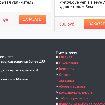
рытая удлинитель
PrettyLove Penis sleeve 7
удлинитель + 5см
ЗАКАЗАТЬ
 руб.
ЗАКАЗАТ
600 руб.
Покупателям
ее 7 лет.
Главная
 воспользовались более 200
О компании
Контакты
о, к чему мы стремимся!
Оплата
 товаров в Москве
доставка
обмен и возврат
конфиденциальность
Таблица размеров
подарок на выбор за покупк