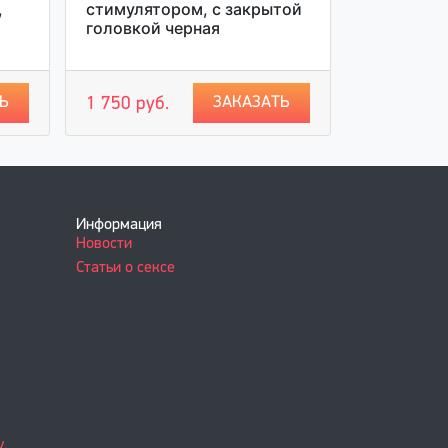
,
стимулятором, с закрытой
розовая
головкой черная
1 800 руб
Ь
ЗАКАЗАТЬ
1 750 руб.
Информация
Новости
Статьи о сексе
у