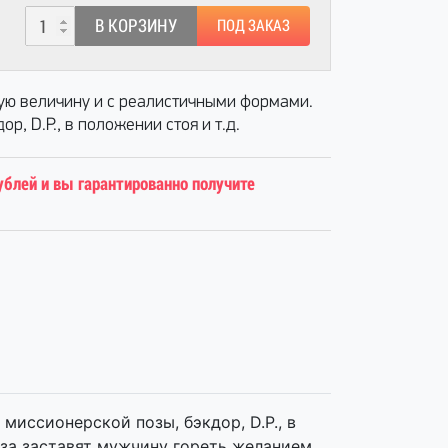
В КОРЗИНУ
ПОД ЗАКАЗ
ую величину и с реалистичными формами.
, D.P., в положении стоя и т.д.
ублей и вы гарантированно получите
иссионерской позы, бэкдор, D.P., в
за заставят мужчину гореть желанием.