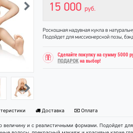
15 000
руб.
Роскошная надувная кукла в натуральн
Подойдет для миссионерской позы, бэкдор
Сделайте покупку на сумму 5000 р
ПОДАРОК
на выбор!
ктеристики
Доставка
Оплата
ю величину и с реалистичными формами. Подойдет для м
нные волосы, прекрасный макияж и красивые карие гла