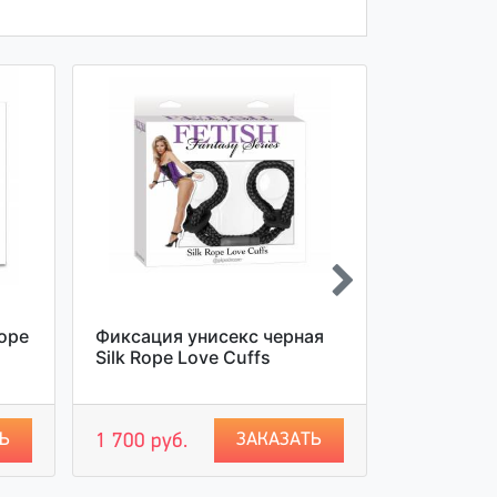
ope
Фиксация унисекс черная
Комплект
Silk Rope Love Cuffs
Luxury Nec
Ь
ЗАКАЗАТЬ
1 700 руб.
7 800 руб