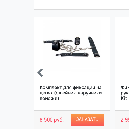
ндажа
Комплект для фиксации на
Фик
Restraint
цепях (ошейник-наручники-
рук
поножи)
Kit
АКАЗАТЬ
ЗАКАЗАТЬ
8 500 руб.
2 9