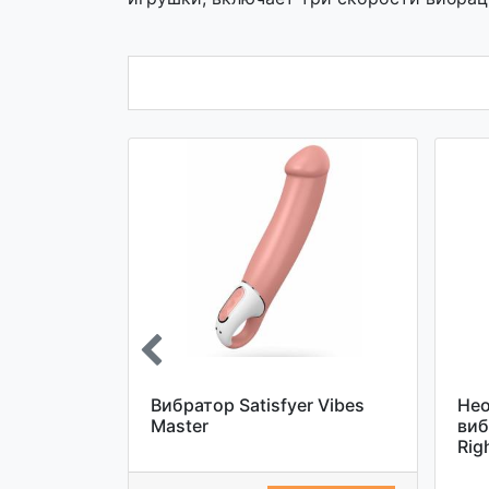
am King
Вибратор Satisfyer Vibes
Не
tiffy
Master
виб
Rig