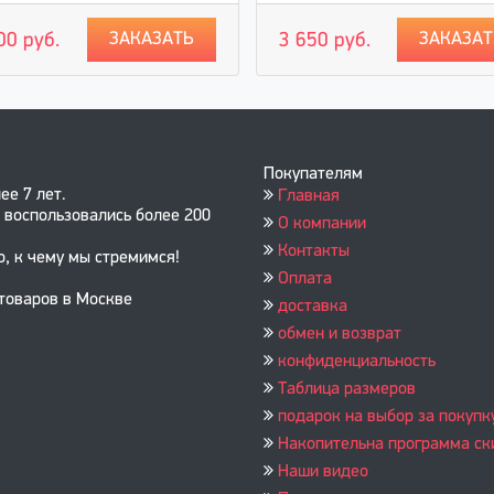
ЗАКАЗАТЬ
ЗАКАЗАТ
00 руб.
3 650 руб.
Покупателям
ее 7 лет.
Главная
 воспользовались более 200
О компании
Контакты
о, к чему мы стремимся!
Оплата
 товаров в Москве
доставка
обмен и возврат
конфиденциальность
Таблица размеров
подарок на выбор за покупк
Накопительна программа ск
Наши видео