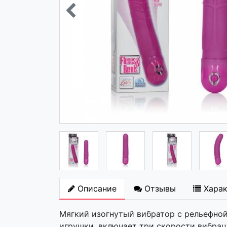
Описание
Отзывы
Хара
Мягкий изогнутый вибратор с рельефно
игрушки, включает три скорости вибрац