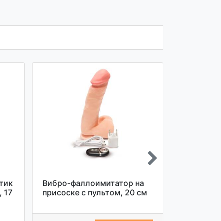
тик
Вибро-фаллоимитатор на
Вибратор 
 17
присоске с пультом, 20 см
Cock 5'' Vi
телесный