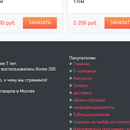
см
17см
ЗАКАЗАТЬ
ЗАКАЗАТ
00 руб.
2 200 руб.
Покупателям
ее 7 лет.
Главная
 воспользовались более 200
О компании
Контакты
о, к чему мы стремимся!
Оплата
 товаров в Москве
доставка
обмен и возврат
конфиденциальность
Таблица размеров
подарок на выбор за покупк
Накопительна программа ск