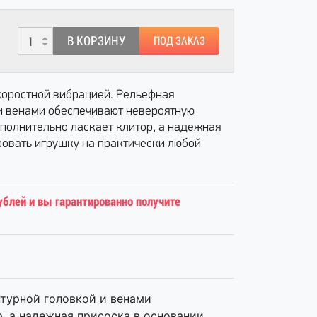
В КОРЗИНУ
ПОД ЗАКАЗ
коростной вибрацией. Рельефная
 и венами обеспечивают невероятную
олнительно ласкает клитор, а надежная
ровать игрушку на практически любой
ублей и вы гарантированно получите
турной головкой и венами
, а надежная присоска в основании