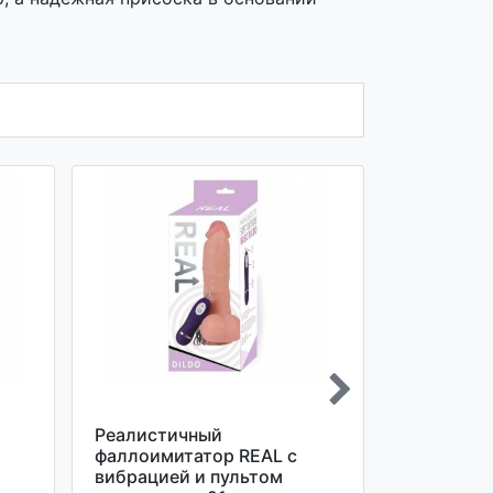
Реалистичный
Реалисти
фаллоимитатор REAL с
фаллоими
вибрацией и пультом
вибрацией