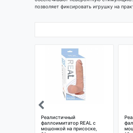
позволяет фиксировать игрушку на прак
Реалистичный
Ре
EAL с
фаллоимитатор REAL с
фал
ьтом
мошонкой на присоске,
мош