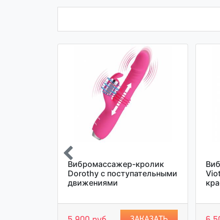
голубой
Вибромассажер-кролик
Виб
Dorothy с поступательными
Vio
 с
движениями
кр
ростком с
ключением
ии
ЗАКАЗАТЬ