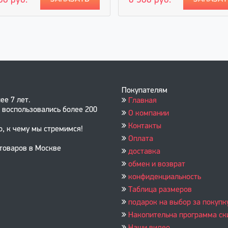
00 руб.
6 500 руб.
Покупателям
ее 7 лет.
Главная
 воспользовались более 200
О компании
Контакты
о, к чему мы стремимся!
Оплата
 товаров в Москве
доставка
обмен и возврат
конфиденциальность
Таблица размеров
подарок на выбор за покупк
Накопительна программа ск