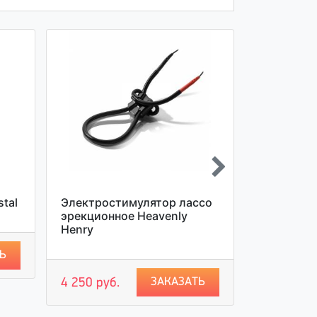
stal
Электростимулятор лассо
Электросб
эрекционное Heavenly
пениса Pea
Henry
шариками
Ь
ЗАКАЗАТЬ
4 250 руб.
6 000 руб