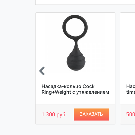
головку
Насадка-кольцо Cock
Нас
e с тремя
Ring+Weight с утяжелением
tim
родами
ЗАКАЗАТЬ
1 300 руб.
500
АКАЗАТЬ