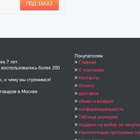
ПОД ЗАКАЗ
Покупателям
ее 7 лет.
Главная
 воспользовались более 200
О компании
Контакты
о, к чему мы стремимся!
Оплата
 товаров в Москве
доставка
обмен и возврат
конфиденциальность
Таблица размеров
подарок на выбор за покупк
Накопительна программа ск