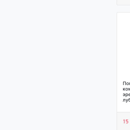
По
ко
эр
лу
15