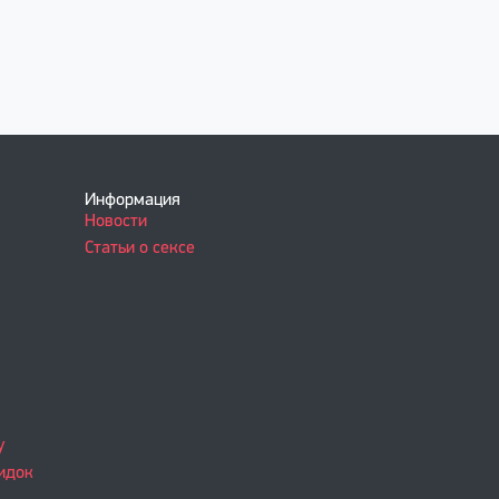
Информация
Новости
Статьи о сексе
у
идок