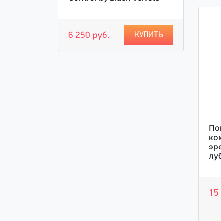
КУПИТЬ
6 250 руб.
Пом
ко
эр
лу
15