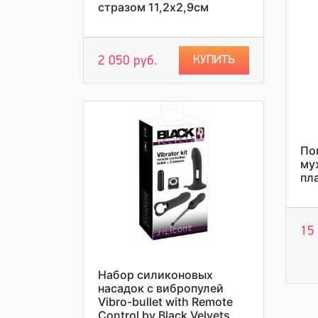
стразом 11,2х2,9см
КУПИТЬ
2 050 руб.
По
му
пл
15
Набор силиконовых
насадок с вибропулей
Vibro-bullet with Remote
Control by Black Velvets