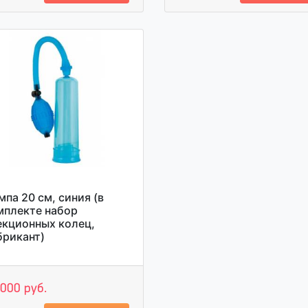
мпа 20 см, синия (в
мплекте набор
екционных колец,
брикант)
 000 руб.